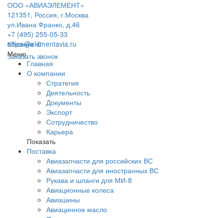
ООО «АВИАЭЛЕМЕНТ»
121351, Россия, г.Москва
ул.Ивана Франко, д.46
+7 (495) 255-05-33
office@elementavia.ru
Корзина
0
Меню
Заказать звонок
Главная
О компании
Стратегия
Деятельность
Документы
Экспорт
Сотрудничество
Карьера
Показать
Поставка
Авиазапчасти для российских ВС
Авиазапчасти для иностранных ВС
Рукава и шланги для МИ-8
Авиационные колеса
Авиашины
Авиацинное масло