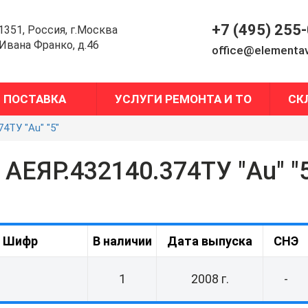
+7 (495) 255
1351, Россия, г.Москва
.Ивана Франко, д.46
office@elementav
ПОСТАВКА
УСЛУГИ РЕМОНТА И ТО
СК
4ТУ "Au" "5"
АЕЯР.432140.374ТУ "Au" "
Шифр
В наличии
Дата выпуска
СНЭ
1
2008 г.
-