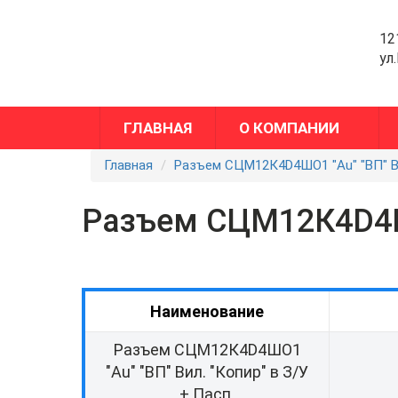
12
ул
ГЛАВНАЯ
О КОМПАНИИ
Главная
Разъем СЦМ12К4D4ШО1 "Au" "ВП" Вил
Разъем СЦМ12К4D4ШО1
Наименование
Разъем СЦМ12К4D4ШО1
"Au" "ВП" Вил. "Копир" в З/У
+ Пасп.