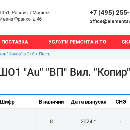
+7 (495) 255
1351, Россия, г.Москва
.Ивана Франко, д.46
office@elementav
ПОСТАВКА
УСЛУГИ РЕМОНТА И ТО
СК
. "Копир" в З/У + Пасп.
 "Au" "ВП" Вил. "Копир" 
Шифр
В наличии
Дата выпуска
СНЭ
8
2024 г.
-