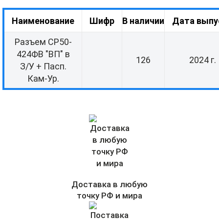
Наименование
Шифр
В наличии
Дата выпу
Разъем СР50-
424ФВ "ВП" в
126
2024 г.
З/У + Пасп.
Кам-Ур.
Доставка в любую
точку РФ и мира