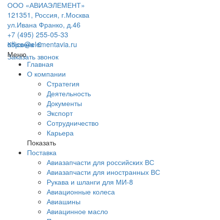
ООО «АВИАЭЛЕМЕНТ»
121351, Россия, г.Москва
ул.Ивана Франко, д.46
+7 (495) 255-05-33
office@elementavia.ru
Корзина
0
Меню
Заказать звонок
Главная
О компании
Стратегия
Деятельность
Документы
Экспорт
Сотрудничество
Карьера
Показать
Поставка
Авиазапчасти для российских ВС
Авиазапчасти для иностранных ВС
Рукава и шланги для МИ-8
Авиационные колеса
Авиашины
Авиацинное масло