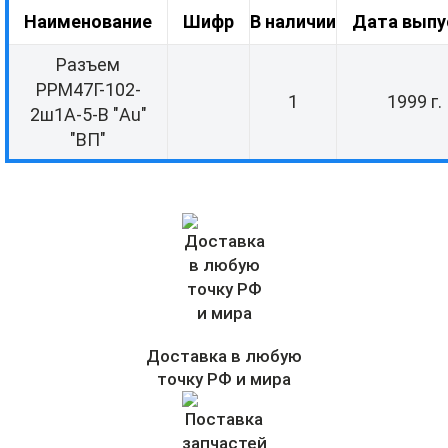
Наименование
Шифр
В наличии
Дата выпу
Разъем
РРМ47Г-102-
1
1999 г.
2ш1А-5-В "Au"
"ВП"
Доставка в любую
точку РФ и мира