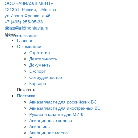
ООО «АВИАЭЛЕМЕНТ»
121351, Россия, г.Москва
ул.Ивана Франко, д.46
+7 (495) 255-05-33
office@elementavia.ru
Корзина
0
Меню
Заказать звонок
Главная
О компании
Стратегия
Деятельность
Документы
Экспорт
Сотрудничество
Карьера
Показать
Поставка
Авиазапчасти для российских ВС
Авиазапчасти для иностранных ВС
Рукава и шланги для МИ-8
Авиационные колеса
Авиашины
Авиацинное масло