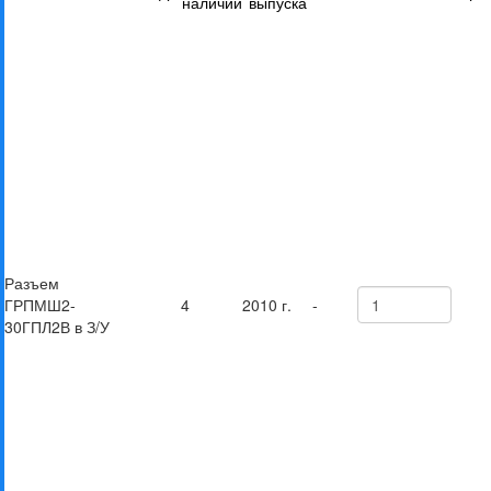
наличии
выпуска
Разъем
ГРПМШ2-
4
2010 г.
-
30ГПЛ2В в З/У