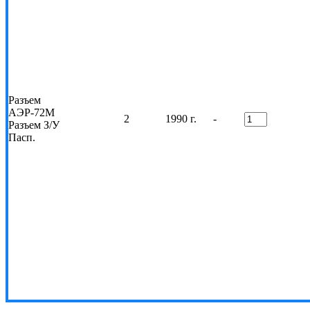
Разъем
АЭР-72М
2
1990 г.
-
Разъем З/У
Пасп.