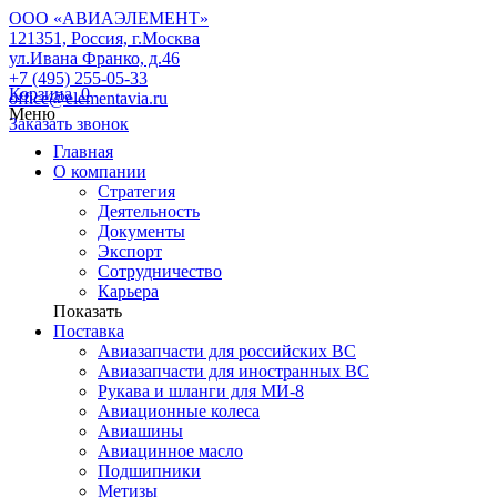
ООО «АВИАЭЛЕМЕНТ»
121351, Россия, г.Москва
ул.Ивана Франко, д.46
+7 (495) 255-05-33
Корзина
0
office@elementavia.ru
Меню
Заказать звонок
Главная
О компании
Стратегия
Деятельность
Документы
Экспорт
Сотрудничество
Карьера
Показать
Поставка
Авиазапчасти для российских ВС
Авиазапчасти для иностранных ВС
Рукава и шланги для МИ-8
Авиационные колеса
Авиашины
Авиацинное масло
Подшипники
Метизы