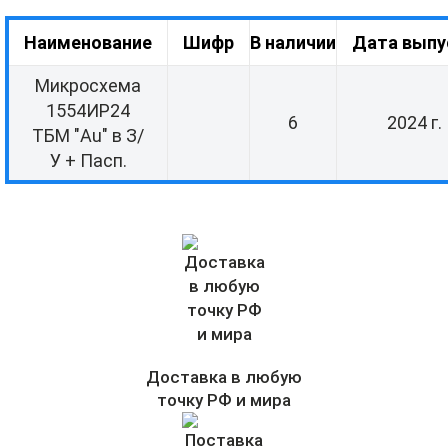
Наименование
Шифр
В наличии
Дата выпу
Микросхема
1554ИР24
6
2024 г.
ТБМ "Au" в З/
У + Пасп.
Доставка в любую
точку РФ и мира