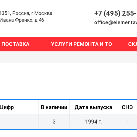
+7 (495) 255
1351, Россия, г.Москва
.Ивана Франко, д.46
office@elementav
ПОСТАВКА
УСЛУГИ РЕМОНТА И ТО
СК
Шифр
В наличии
Дата выпуска
СНЭ
3
1994 г.
-