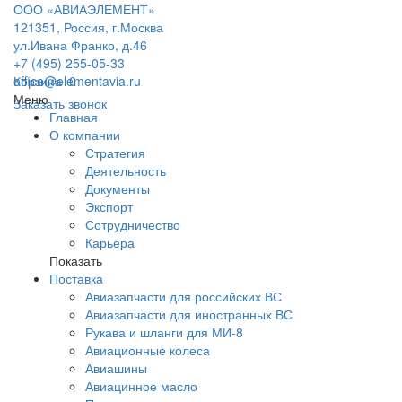
ООО «АВИАЭЛЕМЕНТ»
121351, Россия, г.Москва
ул.Ивана Франко, д.46
+7 (495) 255-05-33
office@elementavia.ru
Корзина
0
Меню
Заказать звонок
Главная
О компании
Стратегия
Деятельность
Документы
Экспорт
Сотрудничество
Карьера
Показать
Поставка
Авиазапчасти для российских ВС
Авиазапчасти для иностранных ВС
Рукава и шланги для МИ-8
Авиационные колеса
Авиашины
Авиацинное масло