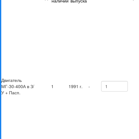
наличии
выпуска
Двигатель
МГ-30-400А в З/
1
1991 г.
-
У + Пасп.