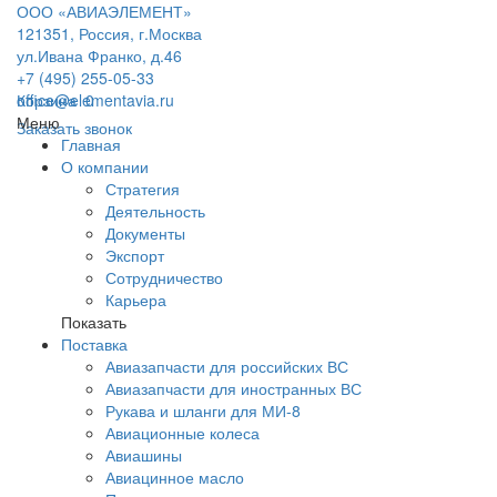
ООО «АВИАЭЛЕМЕНТ»
121351, Россия, г.Москва
ул.Ивана Франко, д.46
+7 (495) 255-05-33
office@elementavia.ru
Корзина
0
Меню
Заказать звонок
Главная
О компании
Стратегия
Деятельность
Документы
Экспорт
Сотрудничество
Карьера
Показать
Поставка
Авиазапчасти для российских ВС
Авиазапчасти для иностранных ВС
Рукава и шланги для МИ-8
Авиационные колеса
Авиашины
Авиацинное масло