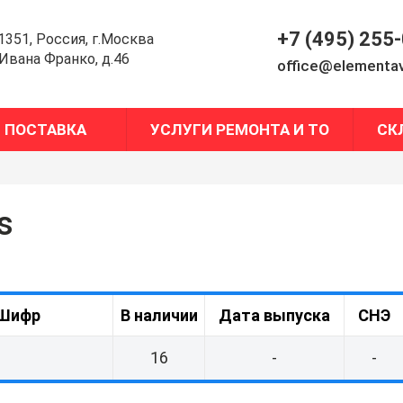
+7 (495) 255
1351, Россия, г.Москва
.Ивана Франко, д.46
office@elementav
ПОСТАВКА
УСЛУГИ РЕМОНТА И ТО
СК
s
Шифр
В наличии
Дата выпуска
СНЭ
16
-
-