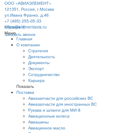
ООО «АВИАЭЛЕМЕНТ»
121351, Россия, г.Москва
ул.Ивана Франко, д.46
+7 (495) 255-05-33
office@elementavia.ru
Корзина
0
Меню
Заказать звонок
Главная
О компании
Стратегия
Деятельность
Документы
Экспорт
Сотрудничество
Карьера
Показать
Поставка
Авиазапчасти для российских ВС
Авиазапчасти для иностранных ВС
Рукава и шланги для МИ-8
Авиационные колеса
Авиашины
Авиацинное масло