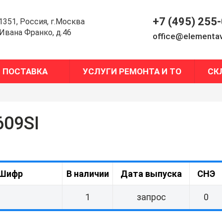
+7 (495) 255
1351, Россия, г.Москва
.Ивана Франко, д.46
office@elementav
ПОСТАВКА
УСЛУГИ РЕМОНТА И ТО
СК
09SI
Шифр
В наличии
Дата выпуска
СНЭ
1
запрос
0