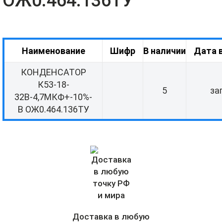
ОЖ0.464.136ТУ
Наименование
Шифр
В наличии
Дата 
КОНДЕНСАТОР
К53-18-
5
за
32В-4,7МКФ+-10%-
В ОЖ0.464.136ТУ
Доставка в любую