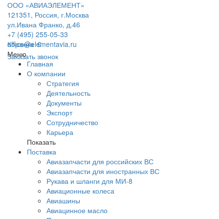
ООО «АВИАЭЛЕМЕНТ»
121351, Россия, г.Москва
ул.Ивана Франко, д.46
+7 (495) 255-05-33
office@elementavia.ru
Корзина
0
Меню
Заказать звонок
Главная
О компании
Стратегия
Деятельность
Документы
Экспорт
Сотрудничество
Карьера
Показать
Поставка
Авиазапчасти для российских ВС
Авиазапчасти для иностранных ВС
Рукава и шланги для МИ-8
Авиационные колеса
Авиашины
Авиацинное масло