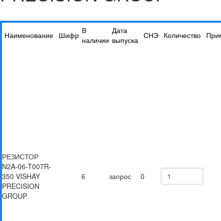
В
Дата
Наименование
Шифр
СНЭ
Количество
При
наличии
выпуска
РЕЗИСТОР
N2A-06-T007R-
350 VISHAY
6
запрос
0
PRECISION
GROUP