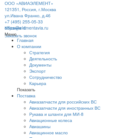
ООО «АВИАЭЛЕМЕНТ»
121351, Россия, г.Москва
ул.Ивана Франко, д.46
+7 (495) 255-05-33
office@elementavia.ru
Корзина
0
Меню
Заказать звонок
Главная
О компании
Стратегия
Деятельность
Документы
Экспорт
Сотрудничество
Карьера
Показать
Поставка
Авиазапчасти для российских ВС
Авиазапчасти для иностранных ВС
Рукава и шланги для МИ-8
Авиационные колеса
Авиашины
Авиацинное масло