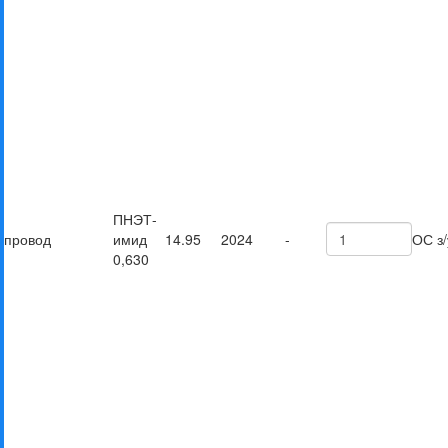
ПНЭТ-
провод
имид
14.95
2024
-
ОС з/
0,630