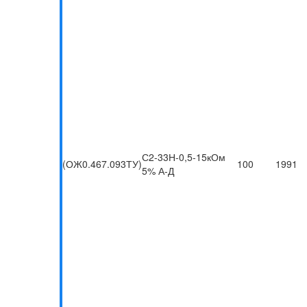
С2-33Н-0,5-15кОм
(ОЖ0.467.093ТУ)
100
1991
5% А-Д