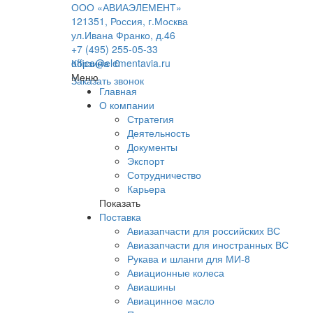
ООО «АВИАЭЛЕМЕНТ»
121351, Россия, г.Москва
ул.Ивана Франко, д.46
+7 (495) 255-05-33
office@elementavia.ru
Корзина
0
Меню
Заказать звонок
Главная
О компании
Стратегия
Деятельность
Документы
Экспорт
Сотрудничество
Карьера
Показать
Поставка
Авиазапчасти для российских ВС
Авиазапчасти для иностранных ВС
Рукава и шланги для МИ-8
Авиационные колеса
Авиашины
Авиацинное масло