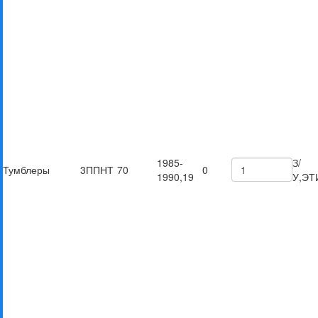
1985-
З/
Тумблеры
3ППНТ
70
0
1990,19
У,ЭТ