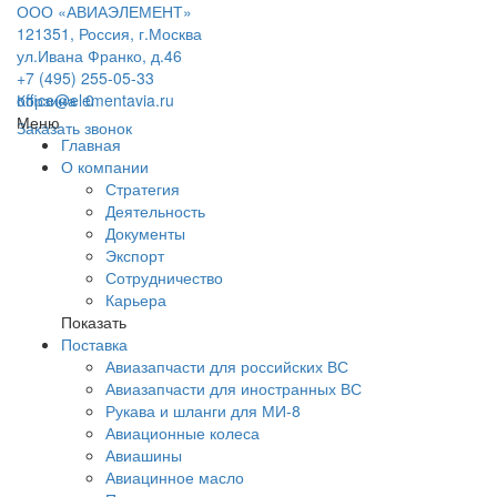
ООО «АВИАЭЛЕМЕНТ»
121351, Россия, г.Москва
ул.Ивана Франко, д.46
+7 (495) 255-05-33
office@elementavia.ru
Корзина
0
Меню
Заказать звонок
Главная
О компании
Стратегия
Деятельность
Документы
Экспорт
Сотрудничество
Карьера
Показать
Поставка
Авиазапчасти для российских ВС
Авиазапчасти для иностранных ВС
Рукава и шланги для МИ-8
Авиационные колеса
Авиашины
Авиацинное масло