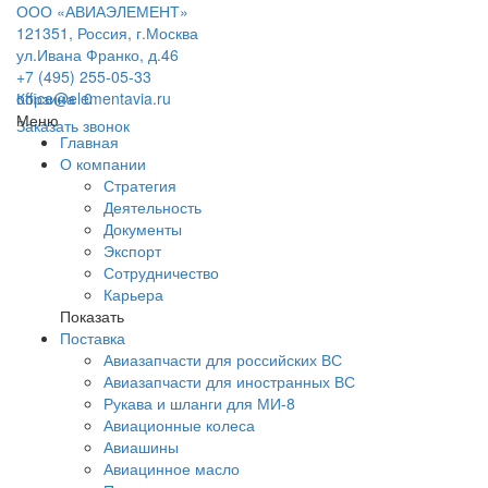
ООО «АВИАЭЛЕМЕНТ»
121351, Россия, г.Москва
ул.Ивана Франко, д.46
+7 (495) 255-05-33
office@elementavia.ru
Корзина
0
Меню
Заказать звонок
Главная
О компании
Стратегия
Деятельность
Документы
Экспорт
Сотрудничество
Карьера
Показать
Поставка
Авиазапчасти для российских ВС
Авиазапчасти для иностранных ВС
Рукава и шланги для МИ-8
Авиационные колеса
Авиашины
Авиацинное масло