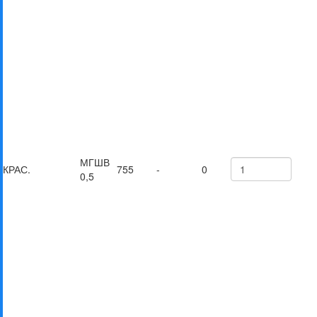
МГШВ
КРАС.
755
-
0
0,5