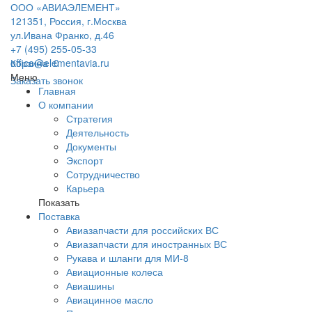
ООО «АВИАЭЛЕМЕНТ»
121351, Россия, г.Москва
ул.Ивана Франко, д.46
+7 (495) 255-05-33
office@elementavia.ru
Корзина
0
Меню
Заказать звонок
Главная
О компании
Стратегия
Деятельность
Документы
Экспорт
Сотрудничество
Карьера
Показать
Поставка
Авиазапчасти для российских ВС
Авиазапчасти для иностранных ВС
Рукава и шланги для МИ-8
Авиационные колеса
Авиашины
Авиацинное масло