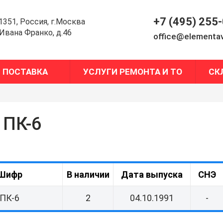
+7 (495) 255
1351, Россия, г.Москва
.Ивана Франко, д.46
office@elementav
ПОСТАВКА
УСЛУГИ РЕМОНТА И ТО
СК
 ПК-6
Шифр
В наличии
Дата выпуска
СНЭ
ПК-6
2
04.10.1991
-