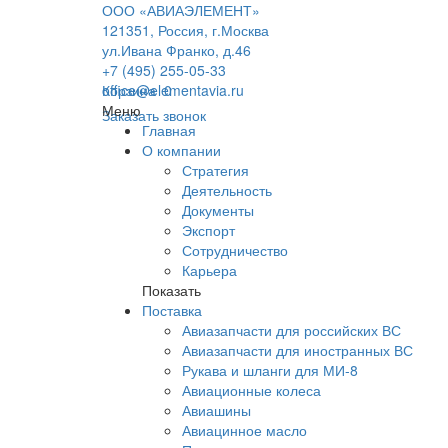
ООО «АВИАЭЛЕМЕНТ»
121351, Россия, г.Москва
ул.Ивана Франко, д.46
+7 (495) 255-05-33
office@elementavia.ru
Корзина
0
Меню
Заказать звонок
Главная
О компании
Стратегия
Деятельность
Документы
Экспорт
Сотрудничество
Карьера
Показать
Поставка
Авиазапчасти для российских ВС
Авиазапчасти для иностранных ВС
Рукава и шланги для МИ-8
Авиационные колеса
Авиашины
Авиацинное масло