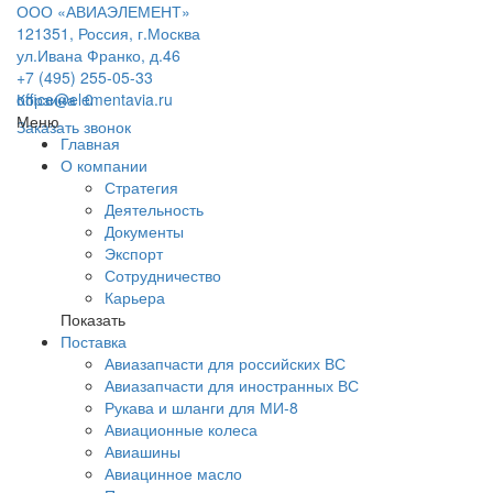
ООО «АВИАЭЛЕМЕНТ»
121351, Россия, г.Москва
ул.Ивана Франко, д.46
+7 (495) 255-05-33
office@elementavia.ru
Корзина
0
Меню
Заказать звонок
Главная
О компании
Стратегия
Деятельность
Документы
Экспорт
Сотрудничество
Карьера
Показать
Поставка
Авиазапчасти для российских ВС
Авиазапчасти для иностранных ВС
Рукава и шланги для МИ-8
Авиационные колеса
Авиашины
Авиацинное масло