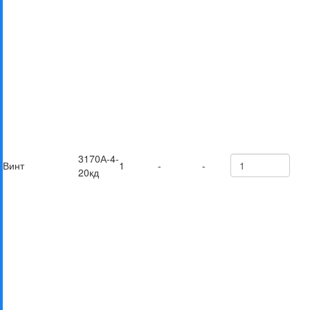
3170А-4-
Винт
1
-
-
20кд