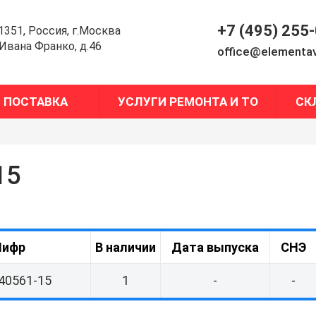
+7 (495) 255
1351, Россия, г.Москва
.Ивана Франко, д.46
office@elementav
ПОСТАВКА
УСЛУГИ РЕМОНТА И ТО
СК
15
ифр
В наличии
Дата выпуска
СНЭ
40561-15
1
-
-