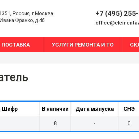
+7 (495) 255
1351, Россия, г.Москва
.Ивана Франко, д.46
office@elementav
ПОСТАВКА
УСЛУГИ РЕМОНТА И ТО
СК
атель
Шифр
В наличии
Дата выпуска
СНЭ
8
-
0