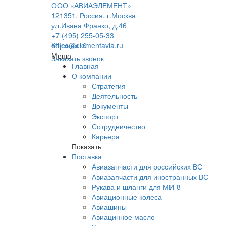
ООО «АВИАЭЛЕМЕНТ»
121351, Россия, г.Москва
ул.Ивана Франко, д.46
+7 (495) 255-05-33
office@elementavia.ru
Корзина
0
Меню
Заказать звонок
Главная
О компании
Стратегия
Деятельность
Документы
Экспорт
Сотрудничество
Карьера
Показать
Поставка
Авиазапчасти для российских ВС
Авиазапчасти для иностранных ВС
Рукава и шланги для МИ-8
Авиационные колеса
Авиашины
Авиацинное масло