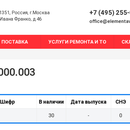
+7 (495) 255
1351, Россия, г.Москва
.Ивана Франко, д.46
office@elementav
ПОСТАВКА
УСЛУГИ РЕМОНТА И ТО
СК
000.003
Шифр
В наличии
Дата выпуска
СНЭ
30
-
0