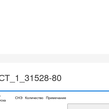
ОСТ_1_31528-80
а
СНЭ
Количество
Примечание
уска