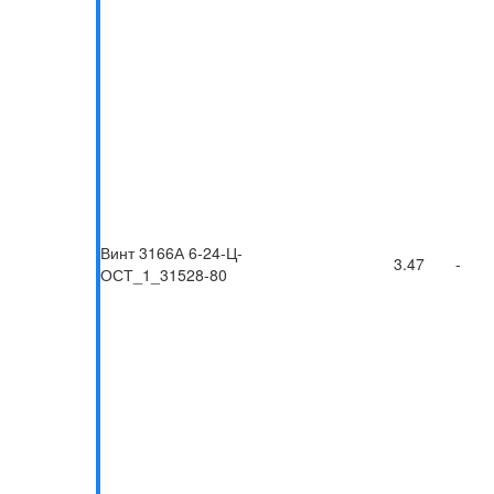
Винт 3166А 6-24-Ц-
3.47
-
ОСТ_1_31528-80