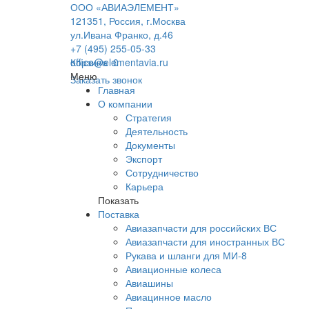
ООО «АВИАЭЛЕМЕНТ»
121351, Россия, г.Москва
ул.Ивана Франко, д.46
+7 (495) 255-05-33
office@elementavia.ru
Корзина
0
Меню
Заказать звонок
Главная
О компании
Стратегия
Деятельность
Документы
Экспорт
Сотрудничество
Карьера
Показать
Поставка
Авиазапчасти для российских ВС
Авиазапчасти для иностранных ВС
Рукава и шланги для МИ-8
Авиационные колеса
Авиашины
Авиацинное масло