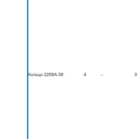
Кольцо 2258А-38
4
-
0