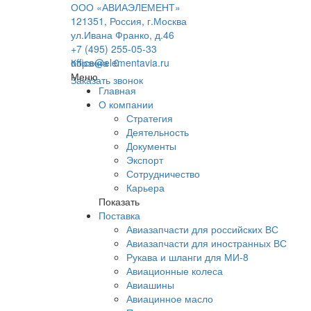
ООО «АВИАЭЛЕМЕНТ»
121351, Россия, г.Москва
ул.Ивана Франко, д.46
+7 (495) 255-05-33
office@elementavia.ru
Корзина
0
Меню
Заказать звонок
Главная
О компании
Стратегия
Деятельность
Документы
Экспорт
Сотрудничество
Карьера
Показать
Поставка
Авиазапчасти для российских ВС
Авиазапчасти для иностранных ВС
Рукава и шланги для МИ-8
Авиационные колеса
Авиашины
Авиацинное масло