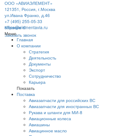
ООО «АВИАЭЛЕМЕНТ»
121351, Россия, г.Москва
ул.Ивана Франко, д.46
+7 (495) 255-05-33
office@elementavia.ru
Корзина
0
Меню
Заказать звонок
Главная
О компании
Стратегия
Деятельность
Документы
Экспорт
Сотрудничество
Карьера
Показать
Поставка
Авиазапчасти для российских ВС
Авиазапчасти для иностранных ВС
Рукава и шланги для МИ-8
Авиационные колеса
Авиашины
Авиацинное масло