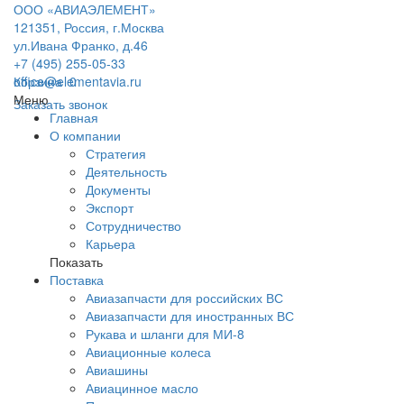
ООО «АВИАЭЛЕМЕНТ»
121351, Россия, г.Москва
ул.Ивана Франко, д.46
+7 (495) 255-05-33
office@elementavia.ru
Корзина
0
Меню
Заказать звонок
Главная
О компании
Стратегия
Деятельность
Документы
Экспорт
Сотрудничество
Карьера
Показать
Поставка
Авиазапчасти для российских ВС
Авиазапчасти для иностранных ВС
Рукава и шланги для МИ-8
Авиационные колеса
Авиашины
Авиацинное масло