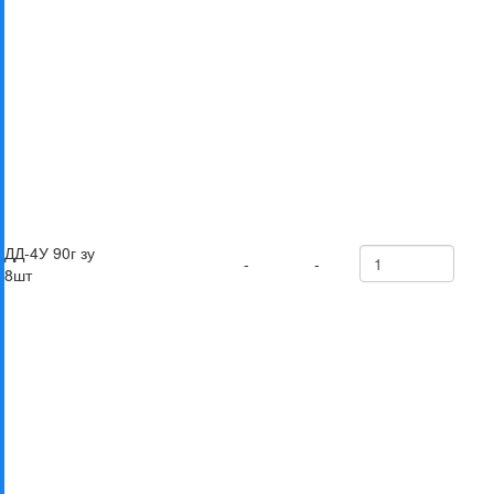
ДД-4У 90г зу
-
-
8шт