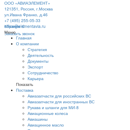
ООО «АВИАЭЛЕМЕНТ»
121351, Россия, г.Москва
ул.Ивана Франко, д.46
+7 (495) 255-05-33
office@elementavia.ru
Корзина
0
Меню
Заказать звонок
Главная
О компании
Стратегия
Деятельность
Документы
Экспорт
Сотрудничество
Карьера
Показать
Поставка
Авиазапчасти для российских ВС
Авиазапчасти для иностранных ВС
Рукава и шланги для МИ-8
Авиационные колеса
Авиашины
Авиацинное масло