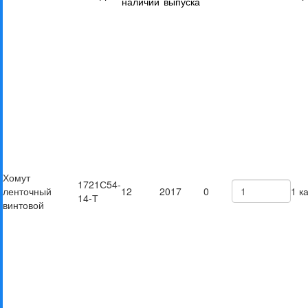
наличии
выпуска
Хомут
1721С54-
ленточный
12
2017
0
1 к
14-Т
винтовой