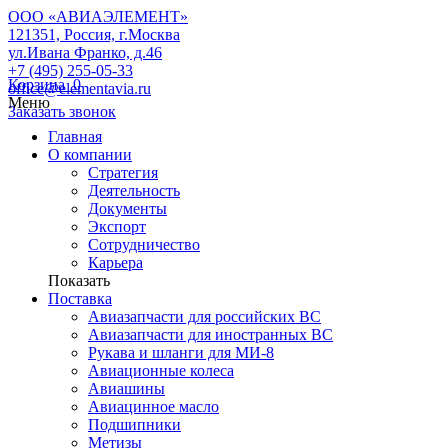
ООО «АВИАЭЛЕМЕНТ»
121351, Россия, г.Москва
ул.Ивана Франко, д.46
+7 (495) 255-05-33
Корзина
0
office@elementavia.ru
Меню
Заказать звонок
Главная
О компании
Стратегия
Деятельность
Документы
Экспорт
Сотрудничество
Карьера
Показать
Поставка
Авиазапчасти для российских ВС
Авиазапчасти для иностранных ВС
Рукава и шланги для МИ-8
Авиационные колеса
Авиашины
Авиацинное масло
Подшипники
Метизы