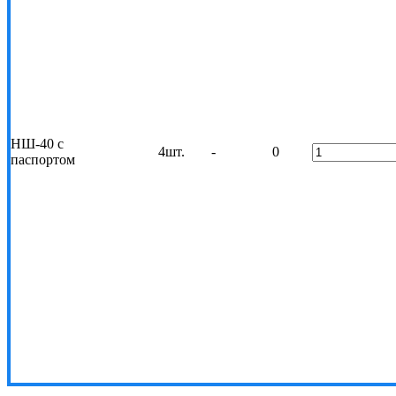
НШ-40 с
4шт.
-
0
паспортом