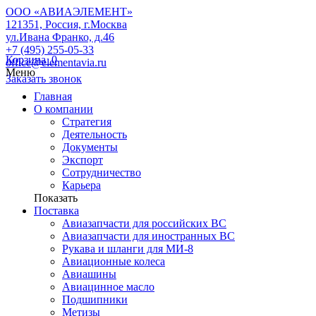
ООО «АВИАЭЛЕМЕНТ»
121351, Россия, г.Москва
ул.Ивана Франко, д.46
+7 (495) 255-05-33
Корзина
0
office@elementavia.ru
Меню
Заказать звонок
Главная
О компании
Стратегия
Деятельность
Документы
Экспорт
Сотрудничество
Карьера
Показать
Поставка
Авиазапчасти для российских ВС
Авиазапчасти для иностранных ВС
Рукава и шланги для МИ-8
Авиационные колеса
Авиашины
Авиацинное масло
Подшипники
Метизы