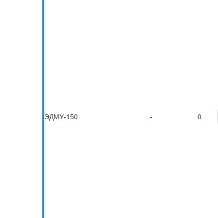
ЭДМУ-150
-
0