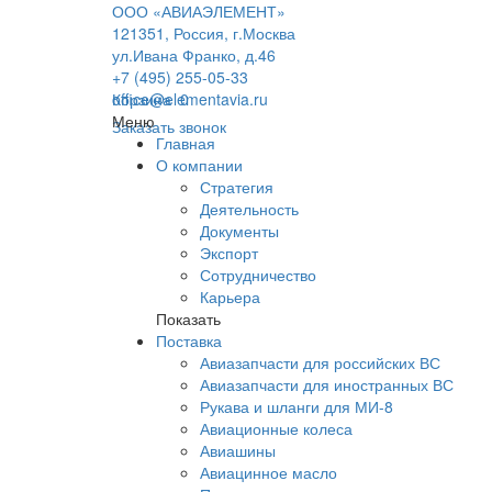
ООО «АВИАЭЛЕМЕНТ»
121351, Россия, г.Москва
ул.Ивана Франко, д.46
+7 (495) 255-05-33
office@elementavia.ru
Корзина
0
Меню
Заказать звонок
Главная
О компании
Стратегия
Деятельность
Документы
Экспорт
Сотрудничество
Карьера
Показать
Поставка
Авиазапчасти для российских ВС
Авиазапчасти для иностранных ВС
Рукава и шланги для МИ-8
Авиационные колеса
Авиашины
Авиацинное масло