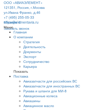
ООО «АВИАЭЛЕМЕНТ»
121351, Россия, г.Москва
ул.Ивана Франко, д.46
+7 (495) 255-05-33
office@elementavia.ru
Корзина
0
Меню
Заказать звонок
Главная
О компании
Стратегия
Деятельность
Документы
Экспорт
Сотрудничество
Карьера
Показать
Поставка
Авиазапчасти для российских ВС
Авиазапчасти для иностранных ВС
Рукава и шланги для МИ-8
Авиационные колеса
Авиашины
Авиацинное масло