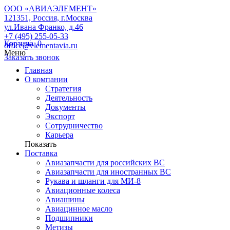
ООО «АВИАЭЛЕМЕНТ»
121351, Россия, г.Москва
ул.Ивана Франко, д.46
+7 (495) 255-05-33
Корзина
0
office@elementavia.ru
Меню
Заказать звонок
Главная
О компании
Стратегия
Деятельность
Документы
Экспорт
Сотрудничество
Карьера
Показать
Поставка
Авиазапчасти для российских ВС
Авиазапчасти для иностранных ВС
Рукава и шланги для МИ-8
Авиационные колеса
Авиашины
Авиацинное масло
Подшипники
Метизы