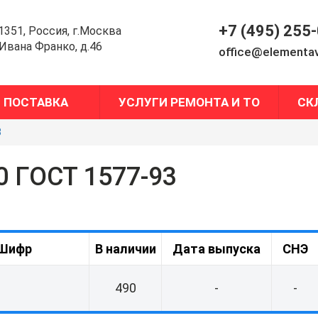
+7 (495) 255
1351, Россия, г.Москва
.Ивана Франко, д.46
office@elementav
ПОСТАВКА
УСЛУГИ РЕМОНТА И ТО
СК
3
0 ГОСТ 1577-93
Шифр
В наличии
Дата выпуска
СНЭ
490
-
-