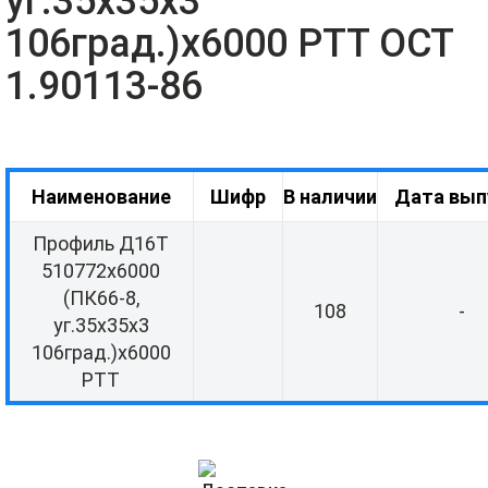
уг.35х35х3
106град.)х6000 РТТ ОСТ
1.90113-86
Наименование
Шифр
В наличии
Дата вып
Профиль Д16Т
510772х6000
(ПК66-8,
108
-
уг.35х35х3
106град.)х6000
РТТ