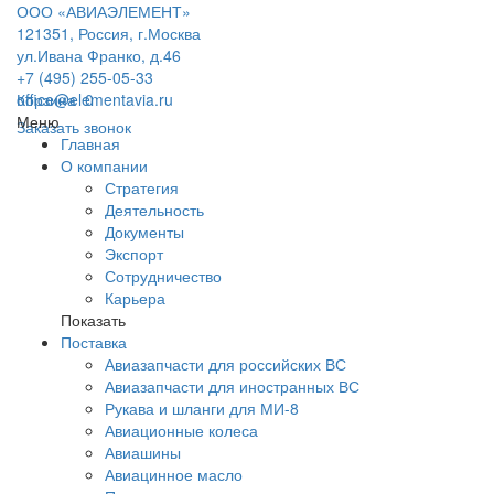
ООО «АВИАЭЛЕМЕНТ»
121351, Россия, г.Москва
ул.Ивана Франко, д.46
+7 (495) 255-05-33
office@elementavia.ru
Корзина
0
Меню
Заказать звонок
Главная
О компании
Стратегия
Деятельность
Документы
Экспорт
Сотрудничество
Карьера
Показать
Поставка
Авиазапчасти для российских ВС
Авиазапчасти для иностранных ВС
Рукава и шланги для МИ-8
Авиационные колеса
Авиашины
Авиацинное масло