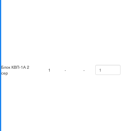
Блок КВП-1А 2
1
-
-
сер