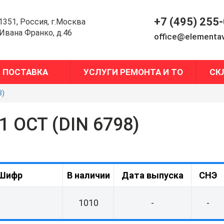
+7 (495) 255
1351, Россия, г.Москва
.Ивана Франко, д.46
office@elementav
ПОСТАВКА
УСЛУГИ РЕМОНТА И ТО
СК
8)
1 ОСТ (DIN 6798)
Шифр
В наличии
Дата выпуска
СНЭ
1010
-
-