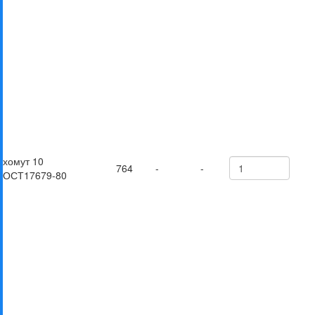
хомут 10
764
-
-
ОСТ17679-80