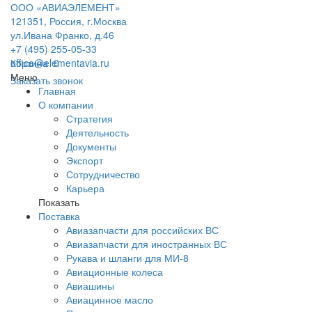
ООО «АВИАЭЛЕМЕНТ»
121351, Россия, г.Москва
ул.Ивана Франко, д.46
+7 (495) 255-05-33
office@elementavia.ru
Корзина
0
Меню
Заказать звонок
Главная
О компании
Стратегия
Деятельность
Документы
Экспорт
Сотрудничество
Карьера
Показать
Поставка
Авиазапчасти для российских ВС
Авиазапчасти для иностранных ВС
Рукава и шланги для МИ-8
Авиационные колеса
Авиашины
Авиацинное масло