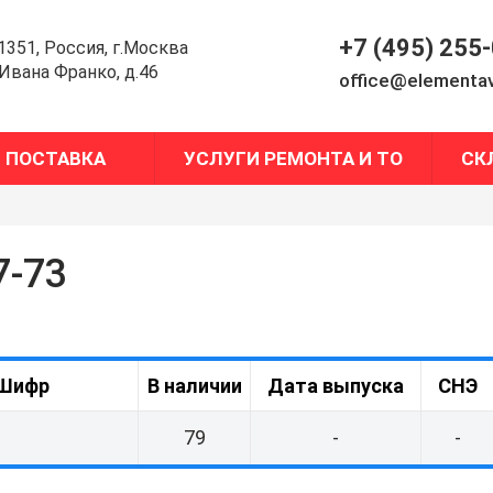
+7 (495) 255
1351, Россия, г.Москва
.Ивана Франко, д.46
office@elementav
ПОСТАВКА
УСЛУГИ РЕМОНТА И ТО
СК
7-73
Шифр
В наличии
Дата выпуска
СНЭ
79
-
-