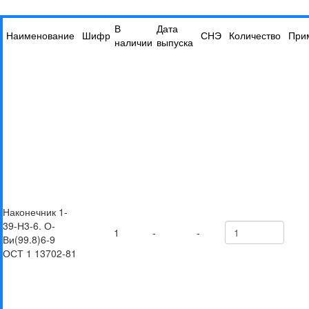
В
Дата
Наименование
Шифр
СНЭ
Количество
При
наличии
выпуска
Наконечник 1-
39-Н3-6. О-
1
-
-
Ви(99.8)6-9
ОСТ 1 13702-81