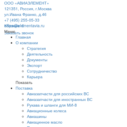
ООО «АВИАЭЛЕМЕНТ»
121351, Россия, г.Москва
ул.Ивана Франко, д.46
+7 (495) 255-05-33
office@elementavia.ru
Корзина
0
Меню
Заказать звонок
Главная
О компании
Стратегия
Деятельность
Документы
Экспорт
Сотрудничество
Карьера
Показать
Поставка
Авиазапчасти для российских ВС
Авиазапчасти для иностранных ВС
Рукава и шланги для МИ-8
Авиационные колеса
Авиашины
Авиацинное масло