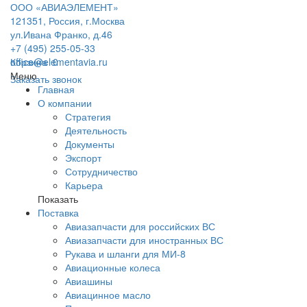
ООО «АВИАЭЛЕМЕНТ»
121351, Россия, г.Москва
ул.Ивана Франко, д.46
+7 (495) 255-05-33
office@elementavia.ru
Корзина
0
Меню
Заказать звонок
Главная
О компании
Стратегия
Деятельность
Документы
Экспорт
Сотрудничество
Карьера
Показать
Поставка
Авиазапчасти для российских ВС
Авиазапчасти для иностранных ВС
Рукава и шланги для МИ-8
Авиационные колеса
Авиашины
Авиацинное масло