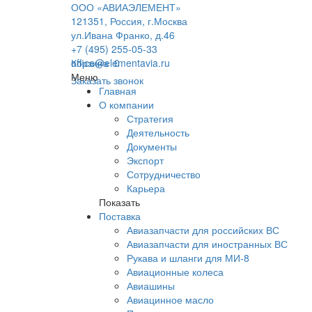
ООО «АВИАЭЛЕМЕНТ»
121351, Россия, г.Москва
ул.Ивана Франко, д.46
+7 (495) 255-05-33
office@elementavia.ru
Корзина
0
Меню
Заказать звонок
Главная
О компании
Стратегия
Деятельность
Документы
Экспорт
Сотрудничество
Карьера
Показать
Поставка
Авиазапчасти для российских ВС
Авиазапчасти для иностранных ВС
Рукава и шланги для МИ-8
Авиационные колеса
Авиашины
Авиацинное масло