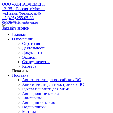
ООО «АВИАЭЛЕМЕНТ»
121351, Россия, г.Москва
ул.Ивана Франко, д.46
+7 (495) 255-05-33
Корзина
0
office@elementavia.ru
Меню
Заказать звонок
Главная
О компании
Стратегия
Деятельность
Документы
Экспорт
Сотрудничество
Карьера
Показать
Поставка
Авиазапчасти для российских ВС
Авиазапчасти для иностранных ВС
Рукава и шланги для МИ-8
Авиационные колеса
Авиашины
Авиацинное масло
Подшипники
Метизы