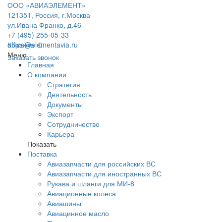
ООО «АВИАЭЛЕМЕНТ»
121351, Россия, г.Москва
ул.Ивана Франко, д.46
+7 (495) 255-05-33
office@elementavia.ru
Корзина
0
Меню
Заказать звонок
Главная
О компании
Стратегия
Деятельность
Документы
Экспорт
Сотрудничество
Карьера
Показать
Поставка
Авиазапчасти для российских ВС
Авиазапчасти для иностранных ВС
Рукава и шланги для МИ-8
Авиационные колеса
Авиашины
Авиацинное масло